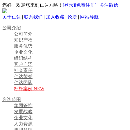
您好，欢迎您来到仁达方略！
[登录]
[免费注册]
|
关注微信
关于仁达
|
联系我们
|
加入收藏
|
论坛
|
网站导航
公司介绍
公司简介
知识产权
服务优势
企业文化
组织结构
客户广泛
社会责任
仁达荣誉
仁达团队
标杆案例 NEW
咨询范围
集团管控
发展战略
企业文化
人力资源
集团品牌