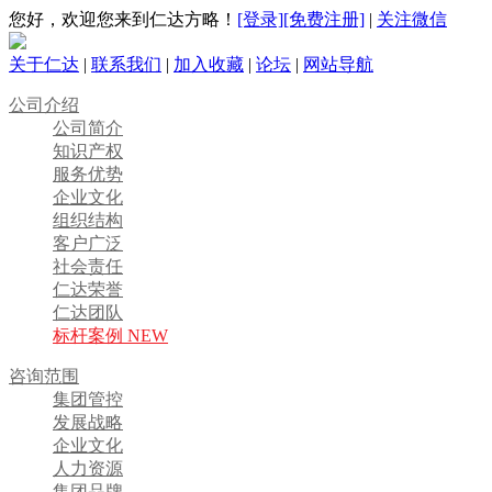
您好，欢迎您来到仁达方略！
[登录]
[免费注册]
|
关注微信
关于仁达
|
联系我们
|
加入收藏
|
论坛
|
网站导航
公司介绍
公司简介
知识产权
服务优势
企业文化
组织结构
客户广泛
社会责任
仁达荣誉
仁达团队
标杆案例 NEW
咨询范围
集团管控
发展战略
企业文化
人力资源
集团品牌