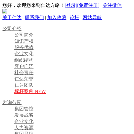
您好，欢迎您来到仁达方略！
[登录]
[免费注册]
|
关注微信
关于仁达
|
联系我们
|
加入收藏
|
论坛
|
网站导航
公司介绍
公司简介
知识产权
服务优势
企业文化
组织结构
客户广泛
社会责任
仁达荣誉
仁达团队
标杆案例 NEW
咨询范围
集团管控
发展战略
企业文化
人力资源
集团品牌