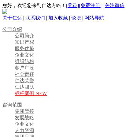
您好，欢迎您来到仁达方略！
[登录]
[免费注册]
|
关注微信
关于仁达
|
联系我们
|
加入收藏
|
论坛
|
网站导航
公司介绍
公司简介
知识产权
服务优势
企业文化
组织结构
客户广泛
社会责任
仁达荣誉
仁达团队
标杆案例 NEW
咨询范围
集团管控
发展战略
企业文化
人力资源
集团品牌